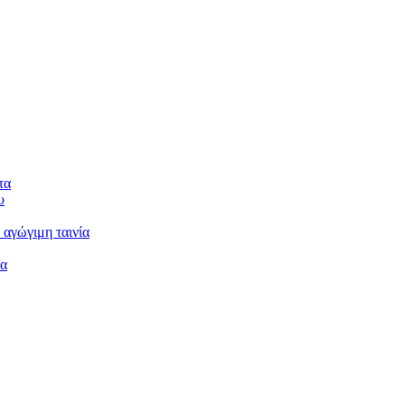
τα
υ
 αγώγιμη ταινία
μα