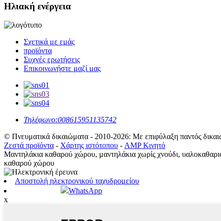
Ηλιακή ενέργεια
Σχετικά με εμάς
προϊόντα
Συχνές ερωτήσεις
Επικοινωνήστε μαζί μας
Τηλέφωνο:
008615951135742
© Πνευματικά δικαιώματα - 2010-2026: Με επιφύλαξη παντός δικαι
Ζεστά προϊόντα
-
Χάρτης ιστότοπου
-
AMP Κινητό
Μαντηλάκια καθαρού χώρου, μαντηλάκια χωρίς χνούδι, υαλοκαθαρισ
καθαρού χώρου
Αποστολή ηλεκτρονικού ταχυδρομείου
WhatsApp
x