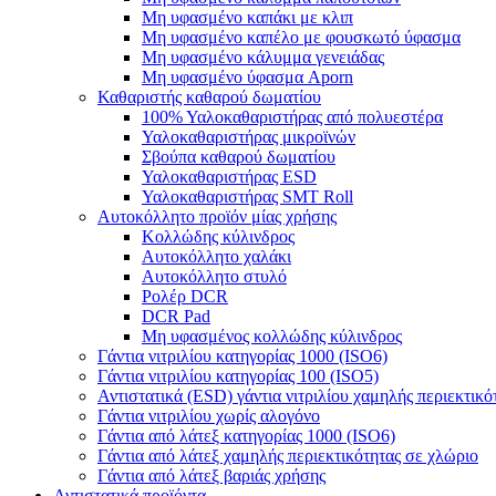
Μη υφασμένο καπάκι με κλιπ
Μη υφασμένο καπέλο με φουσκωτό ύφασμα
Μη υφασμένο κάλυμμα γενειάδας
Μη υφασμένο ύφασμα Aporn
Καθαριστής καθαρού δωματίου
100% Υαλοκαθαριστήρας από πολυεστέρα
Υαλοκαθαριστήρας μικροϊνών
Σβούπα καθαρού δωματίου
Υαλοκαθαριστήρας ESD
Υαλοκαθαριστήρας SMT Roll
Αυτοκόλλητο προϊόν μίας χρήσης
Κολλώδης κύλινδρος
Αυτοκόλλητο χαλάκι
Αυτοκόλλητο στυλό
Ρολέρ DCR
DCR Pad
Μη υφασμένος κολλώδης κύλινδρος
Γάντια νιτριλίου κατηγορίας 1000 (ISO6)
Γάντια νιτριλίου κατηγορίας 100 (ISO5)
Αντιστατικά (ESD) γάντια νιτριλίου χαμηλής περιεκτικό
Γάντια νιτριλίου χωρίς αλογόνο
Γάντια από λάτεξ κατηγορίας 1000 (ISO6)
Γάντια από λάτεξ χαμηλής περιεκτικότητας σε χλώριο
Γάντια από λάτεξ βαριάς χρήσης
Αντιστατικά προϊόντα