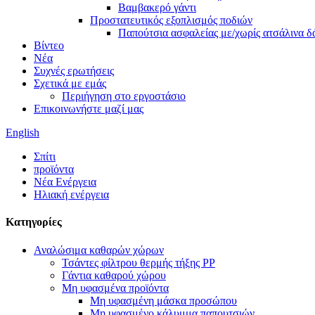
Βαμβακερό γάντι
Προστατευτικός εξοπλισμός ποδιών
Παπούτσια ασφαλείας με/χωρίς ατσάλινα δ
Βίντεο
Νέα
Συχνές ερωτήσεις
Σχετικά με εμάς
Περιήγηση στο εργοστάσιο
Επικοινωνήστε μαζί μας
English
Σπίτι
προϊόντα
Νέα Ενέργεια
Ηλιακή ενέργεια
Κατηγορίες
Αναλώσιμα καθαρών χώρων
Τσάντες φίλτρου θερμής τήξης PP
Γάντια καθαρού χώρου
Μη υφασμένα προϊόντα
Μη υφασμένη μάσκα προσώπου
Μη υφασμένο κάλυμμα παπουτσιών