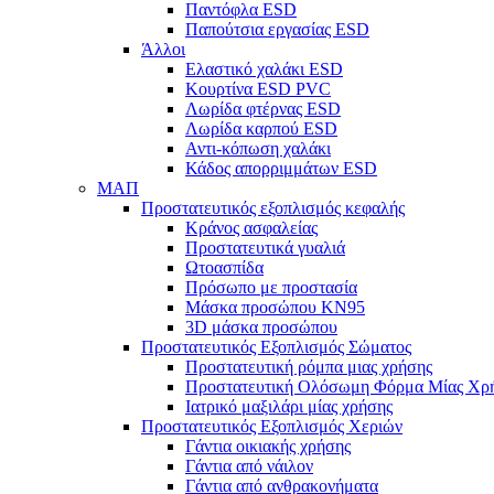
Παντόφλα ESD
Παπούτσια εργασίας ESD
Άλλοι
Ελαστικό χαλάκι ESD
Κουρτίνα ESD PVC
Λωρίδα φτέρνας ESD
Λωρίδα καρπού ESD
Αντι-κόπωση χαλάκι
Κάδος απορριμμάτων ESD
ΜΑΠ
Προστατευτικός εξοπλισμός κεφαλής
Κράνος ασφαλείας
Προστατευτικά γυαλιά
Ωτοασπίδα
Πρόσωπο με προστασία
Μάσκα προσώπου KN95
3D μάσκα προσώπου
Προστατευτικός Εξοπλισμός Σώματος
Προστατευτική ρόμπα μιας χρήσης
Προστατευτική Ολόσωμη Φόρμα Μίας Χρ
Ιατρικό μαξιλάρι μίας χρήσης
Προστατευτικός Εξοπλισμός Χεριών
Γάντια οικιακής χρήσης
Γάντια από νάιλον
Γάντια από ανθρακονήματα