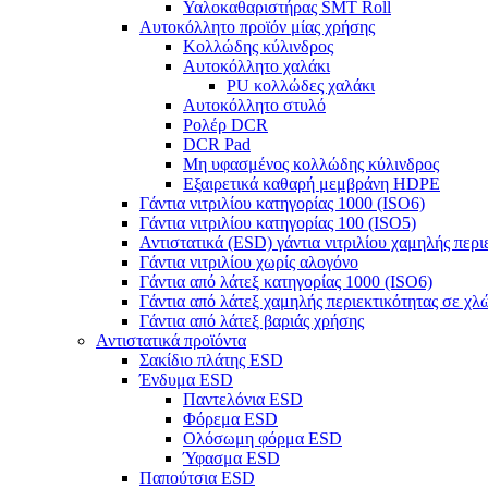
Υαλοκαθαριστήρας SMT Roll
Αυτοκόλλητο προϊόν μίας χρήσης
Κολλώδης κύλινδρος
Αυτοκόλλητο χαλάκι
PU κολλώδες χαλάκι
Αυτοκόλλητο στυλό
Ρολέρ DCR
DCR Pad
Μη υφασμένος κολλώδης κύλινδρος
Εξαιρετικά καθαρή μεμβράνη HDPE
Γάντια νιτριλίου κατηγορίας 1000 (ISO6)
Γάντια νιτριλίου κατηγορίας 100 (ISO5)
Αντιστατικά (ESD) γάντια νιτριλίου χαμηλής περι
Γάντια νιτριλίου χωρίς αλογόνο
Γάντια από λάτεξ κατηγορίας 1000 (ISO6)
Γάντια από λάτεξ χαμηλής περιεκτικότητας σε χλ
Γάντια από λάτεξ βαριάς χρήσης
Αντιστατικά προϊόντα
Σακίδιο πλάτης ESD
Ένδυμα ESD
Παντελόνια ESD
Φόρεμα ESD
Ολόσωμη φόρμα ESD
Ύφασμα ESD
Παπούτσια ESD