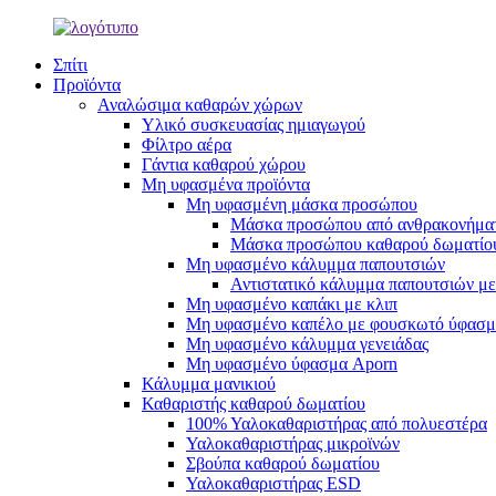
Σπίτι
Προϊόντα
Αναλώσιμα καθαρών χώρων
Υλικό συσκευασίας ημιαγωγού
Φίλτρο αέρα
Γάντια καθαρού χώρου
Μη υφασμένα προϊόντα
Μη υφασμένη μάσκα προσώπου
Μάσκα προσώπου από ανθρακονήμα
Μάσκα προσώπου καθαρού δωματίο
Μη υφασμένο κάλυμμα παπουτσιών
Αντιστατικό κάλυμμα παπουτσιών με
Μη υφασμένο καπάκι με κλιπ
Μη υφασμένο καπέλο με φουσκωτό ύφασ
Μη υφασμένο κάλυμμα γενειάδας
Μη υφασμένο ύφασμα Aporn
Κάλυμμα μανικιού
Καθαριστής καθαρού δωματίου
100% Υαλοκαθαριστήρας από πολυεστέρα
Υαλοκαθαριστήρας μικροϊνών
Σβούπα καθαρού δωματίου
Υαλοκαθαριστήρας ESD