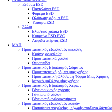
Ένδυμα ESD
Παντελόνια ESD
Φόρεμα ESD
Ολόσωμη φόρμα ESD
Ύφασμα ESD
Άλλοι
Ελαστικό χαλάκι ESD
Κουρτίνα ESD PVC
Λωρίδα φτέρνας ESD
ΜΑΠ
Προστατευτικός εξοπλισμός κεφαλής
Κράνος ασφαλείας
Προστατευτικά γυαλιά
Ωτοασπίδα
Προστατευτικός Εξοπλισμός Σώματος
Προστατευτική ρόμπα μιας χρήσης
Προστατευτική Ολόσωμη Φόρμα Μίας Χρήσης
Ιατρικό μαξιλάρι μίας χρήσης
Προστατευτικός Εξοπλισμός Χεριών
Γάντια οικιακής χρήσης
Γάντια από νάιλον
Γάντια από ανθρακονήματα
Προστατευτικός εξοπλισμός ποδιών
Παπούτσια ασφαλείας με/χωρίς ατσάλινα δάχτυλ