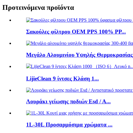
Προτεινόμενα προϊόντα
Σακούλες φίλτρου OEM PPS 100% PP...
Μεγάλο Αλουμινίου Υψηλής Θερμοκρασίας.
LijieClean 9 ίντσες Κλάση 1...
Λουράκι γείωσης ποδιών Esd / A...
1L-30L Προσαρμόσιμα χρώματα ...