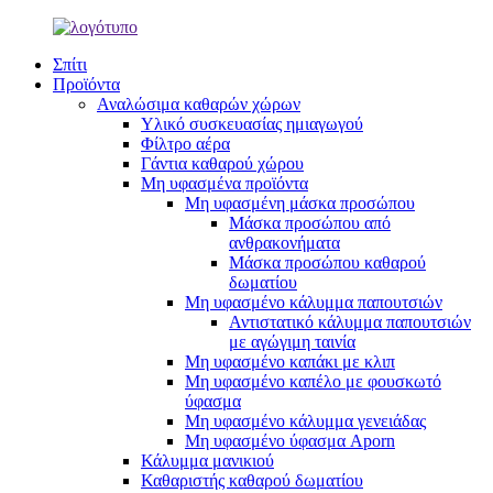
Σπίτι
Προϊόντα
Αναλώσιμα καθαρών χώρων
Υλικό συσκευασίας ημιαγωγού
Φίλτρο αέρα
Γάντια καθαρού χώρου
Μη υφασμένα προϊόντα
Μη υφασμένη μάσκα προσώπου
Μάσκα προσώπου από
ανθρακονήματα
Μάσκα προσώπου καθαρού
δωματίου
Μη υφασμένο κάλυμμα παπουτσιών
Αντιστατικό κάλυμμα παπουτσιών
με αγώγιμη ταινία
Μη υφασμένο καπάκι με κλιπ
Μη υφασμένο καπέλο με φουσκωτό
ύφασμα
Μη υφασμένο κάλυμμα γενειάδας
Μη υφασμένο ύφασμα Aporn
Κάλυμμα μανικιού
Καθαριστής καθαρού δωματίου