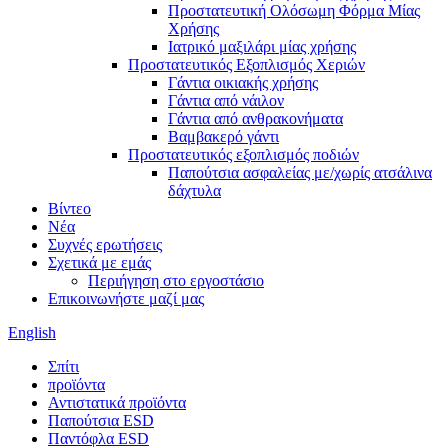
Προστατευτική Ολόσωμη Φόρμα Μίας
Χρήσης
Ιατρικό μαξιλάρι μίας χρήσης
Προστατευτικός Εξοπλισμός Χεριών
Γάντια οικιακής χρήσης
Γάντια από νάιλον
Γάντια από ανθρακονήματα
Βαμβακερό γάντι
Προστατευτικός εξοπλισμός ποδιών
Παπούτσια ασφαλείας με/χωρίς ατσάλινα
δάχτυλα
Βίντεο
Νέα
Συχνές ερωτήσεις
Σχετικά με εμάς
Περιήγηση στο εργοστάσιο
Επικοινωνήστε μαζί μας
English
Σπίτι
προϊόντα
Αντιστατικά προϊόντα
Παπούτσια ESD
Παντόφλα ESD