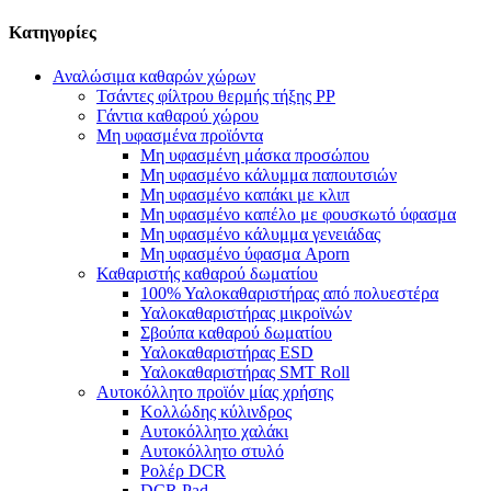
Κατηγορίες
Αναλώσιμα καθαρών χώρων
Τσάντες φίλτρου θερμής τήξης PP
Γάντια καθαρού χώρου
Μη υφασμένα προϊόντα
Μη υφασμένη μάσκα προσώπου
Μη υφασμένο κάλυμμα παπουτσιών
Μη υφασμένο καπάκι με κλιπ
Μη υφασμένο καπέλο με φουσκωτό ύφασμα
Μη υφασμένο κάλυμμα γενειάδας
Μη υφασμένο ύφασμα Aporn
Καθαριστής καθαρού δωματίου
100% Υαλοκαθαριστήρας από πολυεστέρα
Υαλοκαθαριστήρας μικροϊνών
Σβούπα καθαρού δωματίου
Υαλοκαθαριστήρας ESD
Υαλοκαθαριστήρας SMT Roll
Αυτοκόλλητο προϊόν μίας χρήσης
Κολλώδης κύλινδρος
Αυτοκόλλητο χαλάκι
Αυτοκόλλητο στυλό
Ρολέρ DCR
DCR Pad