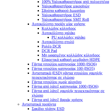
100% Υαλοκαθαριστήρας από πολυεστέρα
Υαλοκαθαριστήρας μικροϊνών
Σβούπα καθαρού δωματίου
Υαλοκαθαριστήρας ESD
Υαλοκαθαριστήρας SMT Roll
Αυτοκόλλητο προϊόν μίας χρήσης
Κολλώδης κύλινδρος
Αυτοκόλλητο χαλάκι
PU κολλώδες χαλάκι
Αυτοκόλλητο στυλό
Ρολέρ DCR
DCR Pad
Μη υφασμένος κολλώδης κύλινδρος
Εξαιρετικά καθαρή μεμβράνη HDPE
Γάντια νιτριλίου κατηγορίας 1000 (ISO6)
Γάντια νιτριλίου κατηγορίας 100 (ISO5)
Αντιστατικά (ESD) γάντια νιτριλίου χαμηλής
περιεκτικότητας σε χλώριο
Γάντια νιτριλίου χωρίς αλογόνο
Γάντια από λάτεξ κατηγορίας 1000 (ISO6)
Γάντια από λάτεξ χαμηλής περιεκτικότητας σε
χλώριο
Γάντια από λάτεξ βαριάς χρήσης
Αντιστατικά προϊόντα
Σακίδιο πλάτης ESD