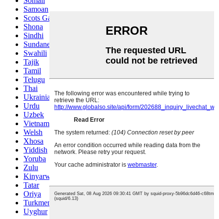
Somali
Samoan
Scots Gaelic
Shona
Sindhi
Sundanese
Swahili
Tajik
Tamil
Telugu
Thai
Ukrainian
Urdu
Uzbek
Vietnamese
Welsh
Xhosa
Yiddish
Yoruba
Zulu
Kinyarwanda
Tatar
Oriya
Turkmen
Uyghur