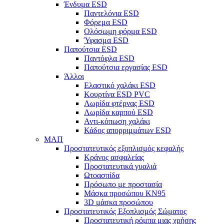
Ένδυμα ESD
Παντελόνια ESD
Φόρεμα ESD
Ολόσωμη φόρμα ESD
Ύφασμα ESD
Παπούτσια ESD
Παντόφλα ESD
Παπούτσια εργασίας ESD
Άλλοι
Ελαστικό χαλάκι ESD
Κουρτίνα ESD PVC
Λωρίδα φτέρνας ESD
Λωρίδα καρπού ESD
Αντι-κόπωση χαλάκι
Κάδος απορριμμάτων ESD
ΜΑΠ
Προστατευτικός εξοπλισμός κεφαλής
Κράνος ασφαλείας
Προστατευτικά γυαλιά
Ωτοασπίδα
Πρόσωπο με προστασία
Μάσκα προσώπου KN95
3D μάσκα προσώπου
Προστατευτικός Εξοπλισμός Σώματος
Προστατευτική ρόμπα μιας χρήσης