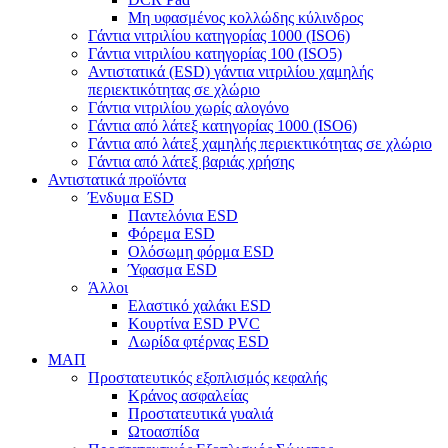
Μη υφασμένος κολλώδης κύλινδρος
Γάντια νιτριλίου κατηγορίας 1000 (ISO6)
Γάντια νιτριλίου κατηγορίας 100 (ISO5)
Αντιστατικά (ESD) γάντια νιτριλίου χαμηλής
περιεκτικότητας σε χλώριο
Γάντια νιτριλίου χωρίς αλογόνο
Γάντια από λάτεξ κατηγορίας 1000 (ISO6)
Γάντια από λάτεξ χαμηλής περιεκτικότητας σε χλώριο
Γάντια από λάτεξ βαριάς χρήσης
Αντιστατικά προϊόντα
Ένδυμα ESD
Παντελόνια ESD
Φόρεμα ESD
Ολόσωμη φόρμα ESD
Ύφασμα ESD
Άλλοι
Ελαστικό χαλάκι ESD
Κουρτίνα ESD PVC
Λωρίδα φτέρνας ESD
ΜΑΠ
Προστατευτικός εξοπλισμός κεφαλής
Κράνος ασφαλείας
Προστατευτικά γυαλιά
Ωτοασπίδα