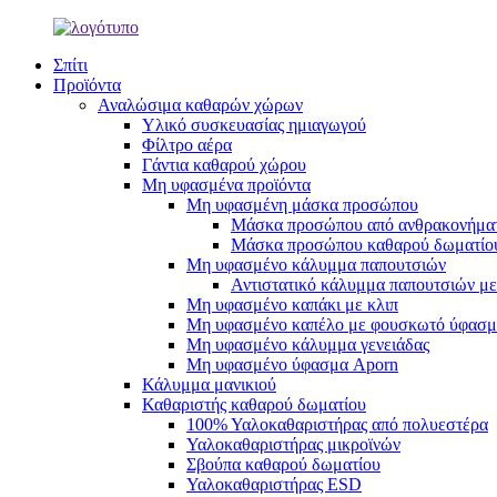
Σπίτι
Προϊόντα
Αναλώσιμα καθαρών χώρων
Υλικό συσκευασίας ημιαγωγού
Φίλτρο αέρα
Γάντια καθαρού χώρου
Μη υφασμένα προϊόντα
Μη υφασμένη μάσκα προσώπου
Μάσκα προσώπου από ανθρακονήμα
Μάσκα προσώπου καθαρού δωματίο
Μη υφασμένο κάλυμμα παπουτσιών
Αντιστατικό κάλυμμα παπουτσιών με
Μη υφασμένο καπάκι με κλιπ
Μη υφασμένο καπέλο με φουσκωτό ύφασ
Μη υφασμένο κάλυμμα γενειάδας
Μη υφασμένο ύφασμα Aporn
Κάλυμμα μανικιού
Καθαριστής καθαρού δωματίου
100% Υαλοκαθαριστήρας από πολυεστέρα
Υαλοκαθαριστήρας μικροϊνών
Σβούπα καθαρού δωματίου
Υαλοκαθαριστήρας ESD