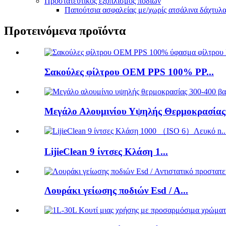
Προστατευτικός εξοπλισμός ποδιών
Παπούτσια ασφαλείας με/χωρίς ατσάλινα δάχτυλ
Προτεινόμενα προϊόντα
Σακούλες φίλτρου OEM PPS 100% PP...
Μεγάλο Αλουμινίου Υψηλής Θερμοκρασίας.
LijieClean 9 ίντσες Κλάση 1...
Λουράκι γείωσης ποδιών Esd / A...