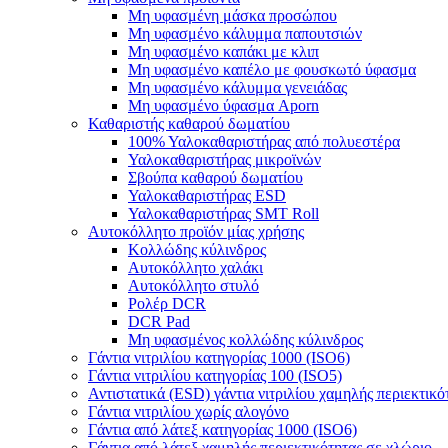
Μη υφασμένη μάσκα προσώπου
Μη υφασμένο κάλυμμα παπουτσιών
Μη υφασμένο καπάκι με κλιπ
Μη υφασμένο καπέλο με φουσκωτό ύφασμα
Μη υφασμένο κάλυμμα γενειάδας
Μη υφασμένο ύφασμα Aporn
Καθαριστής καθαρού δωματίου
100% Υαλοκαθαριστήρας από πολυεστέρα
Υαλοκαθαριστήρας μικροϊνών
Σβούπα καθαρού δωματίου
Υαλοκαθαριστήρας ESD
Υαλοκαθαριστήρας SMT Roll
Αυτοκόλλητο προϊόν μίας χρήσης
Κολλώδης κύλινδρος
Αυτοκόλλητο χαλάκι
Αυτοκόλλητο στυλό
Ρολέρ DCR
DCR Pad
Μη υφασμένος κολλώδης κύλινδρος
Γάντια νιτριλίου κατηγορίας 1000 (ISO6)
Γάντια νιτριλίου κατηγορίας 100 (ISO5)
Αντιστατικά (ESD) γάντια νιτριλίου χαμηλής περιεκτικό
Γάντια νιτριλίου χωρίς αλογόνο
Γάντια από λάτεξ κατηγορίας 1000 (ISO6)
Γάντια από λάτεξ χαμηλής περιεκτικότητας σε χλώριο