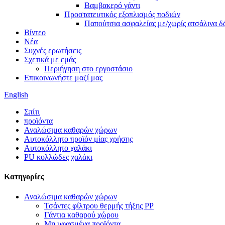
Βαμβακερό γάντι
Προστατευτικός εξοπλισμός ποδιών
Παπούτσια ασφαλείας με/χωρίς ατσάλινα δ
Βίντεο
Νέα
Συχνές ερωτήσεις
Σχετικά με εμάς
Περιήγηση στο εργοστάσιο
Επικοινωνήστε μαζί μας
English
Σπίτι
προϊόντα
Αναλώσιμα καθαρών χώρων
Αυτοκόλλητο προϊόν μίας χρήσης
Αυτοκόλλητο χαλάκι
PU κολλώδες χαλάκι
Κατηγορίες
Αναλώσιμα καθαρών χώρων
Τσάντες φίλτρου θερμής τήξης PP
Γάντια καθαρού χώρου
Μη υφασμένα προϊόντα