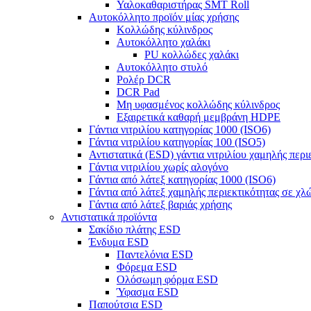
Υαλοκαθαριστήρας SMT Roll
Αυτοκόλλητο προϊόν μίας χρήσης
Κολλώδης κύλινδρος
Αυτοκόλλητο χαλάκι
PU κολλώδες χαλάκι
Αυτοκόλλητο στυλό
Ρολέρ DCR
DCR Pad
Μη υφασμένος κολλώδης κύλινδρος
Εξαιρετικά καθαρή μεμβράνη HDPE
Γάντια νιτριλίου κατηγορίας 1000 (ISO6)
Γάντια νιτριλίου κατηγορίας 100 (ISO5)
Αντιστατικά (ESD) γάντια νιτριλίου χαμηλής περι
Γάντια νιτριλίου χωρίς αλογόνο
Γάντια από λάτεξ κατηγορίας 1000 (ISO6)
Γάντια από λάτεξ χαμηλής περιεκτικότητας σε χλ
Γάντια από λάτεξ βαριάς χρήσης
Αντιστατικά προϊόντα
Σακίδιο πλάτης ESD
Ένδυμα ESD
Παντελόνια ESD
Φόρεμα ESD
Ολόσωμη φόρμα ESD
Ύφασμα ESD
Παπούτσια ESD