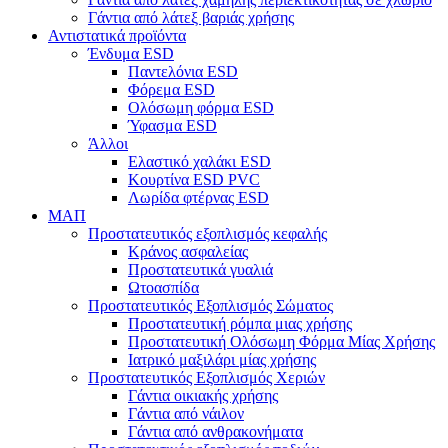
Γάντια από λάτεξ βαριάς χρήσης
Αντιστατικά προϊόντα
Ένδυμα ESD
Παντελόνια ESD
Φόρεμα ESD
Ολόσωμη φόρμα ESD
Ύφασμα ESD
Άλλοι
Ελαστικό χαλάκι ESD
Κουρτίνα ESD PVC
Λωρίδα φτέρνας ESD
ΜΑΠ
Προστατευτικός εξοπλισμός κεφαλής
Κράνος ασφαλείας
Προστατευτικά γυαλιά
Ωτοασπίδα
Προστατευτικός Εξοπλισμός Σώματος
Προστατευτική ρόμπα μιας χρήσης
Προστατευτική Ολόσωμη Φόρμα Μίας Χρήσης
Ιατρικό μαξιλάρι μίας χρήσης
Προστατευτικός Εξοπλισμός Χεριών
Γάντια οικιακής χρήσης
Γάντια από νάιλον
Γάντια από ανθρακονήματα