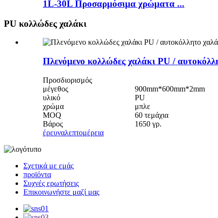
1L-30L Προσαρμόσιμα χρώματα ...
PU κολλώδες χαλάκι
Πλενόμενο κολλώδες χαλάκι PU / αυτοκόλλ
Προσδιορισμός
μέγεθος
900mm*600mm*2mm
υλικό
PU
χρώμα
μπλε
MOQ
60 τεμάχια
Βάρος
1650 γρ.
έρευνα
λεπτομέρεια
Σχετικά με εμάς
προϊόντα
Συχνές ερωτήσεις
Επικοινωνήστε μαζί μας