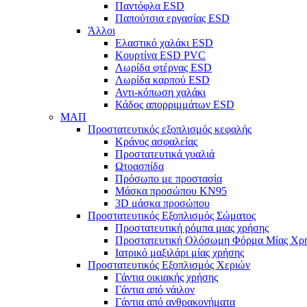
Παντόφλα ESD
Παπούτσια εργασίας ESD
Άλλοι
Ελαστικό χαλάκι ESD
Κουρτίνα ESD PVC
Λωρίδα φτέρνας ESD
Λωρίδα καρπού ESD
Αντι-κόπωση χαλάκι
Κάδος απορριμμάτων ESD
ΜΑΠ
Προστατευτικός εξοπλισμός κεφαλής
Κράνος ασφαλείας
Προστατευτικά γυαλιά
Ωτοασπίδα
Πρόσωπο με προστασία
Μάσκα προσώπου KN95
3D μάσκα προσώπου
Προστατευτικός Εξοπλισμός Σώματος
Προστατευτική ρόμπα μιας χρήσης
Προστατευτική Ολόσωμη Φόρμα Μίας Χρ
Ιατρικό μαξιλάρι μίας χρήσης
Προστατευτικός Εξοπλισμός Χεριών
Γάντια οικιακής χρήσης
Γάντια από νάιλον
Γάντια από ανθρακονήματα