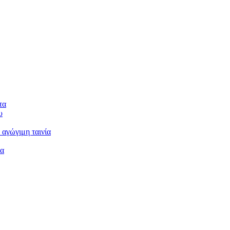
τα
υ
 αγώγιμη ταινία
μα