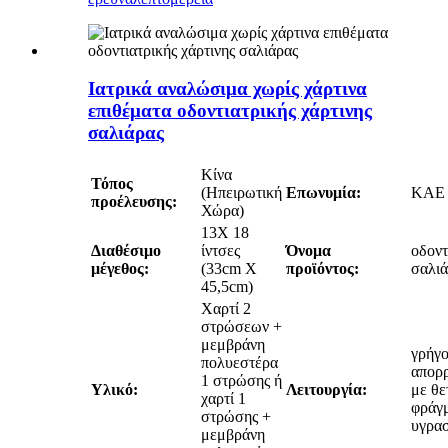
Ιατρικά αναλώσιμα χωρίς χάρτινα
επιθέματα οδοντιατρικής χάρτινης
σαλιάρας
Κίνα
Τόπος
(Ηπειρωτική
Επωνυμία:
ΚΑΕ
προέλευσης:
Χώρα)
13X 18
Διαθέσιμο
ίντσες
Όνομα
οδοντ
μέγεθος:
(33cm X
προϊόντος:
σαλι
45,5cm)
Χαρτί 2
στρώσεων +
μεμβράνη
γρήγ
πολυεστέρα
απορ
1 στρώσης ή
Υλικό:
Λειτουργία:
με θε
χαρτί 1
φράγ
στρώσης +
υγρασ
μεμβράνη