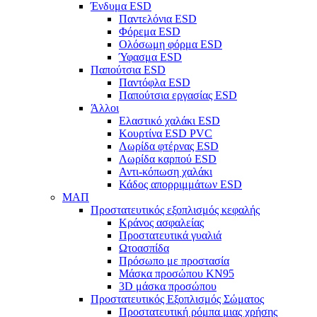
Ένδυμα ESD
Παντελόνια ESD
Φόρεμα ESD
Ολόσωμη φόρμα ESD
Ύφασμα ESD
Παπούτσια ESD
Παντόφλα ESD
Παπούτσια εργασίας ESD
Άλλοι
Ελαστικό χαλάκι ESD
Κουρτίνα ESD PVC
Λωρίδα φτέρνας ESD
Λωρίδα καρπού ESD
Αντι-κόπωση χαλάκι
Κάδος απορριμμάτων ESD
ΜΑΠ
Προστατευτικός εξοπλισμός κεφαλής
Κράνος ασφαλείας
Προστατευτικά γυαλιά
Ωτοασπίδα
Πρόσωπο με προστασία
Μάσκα προσώπου KN95
3D μάσκα προσώπου
Προστατευτικός Εξοπλισμός Σώματος
Προστατευτική ρόμπα μιας χρήσης