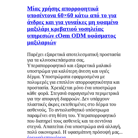
Μίας χρήσης απορροφητικά
υποσέντονα 60×60 κάτω από το για
άνδρες και για γυναίκες μη υφαμένο
μαξιλάρι κρεβατιού νοσηλείας
υπηρεσιών cOem ODM υφάσματος
μαξιλαριών
Παρέχει εξαιρετικά αποτελεσματική προστασία
για τα κλινοσκεπάσματα σας.
Υπεραπορροφητικό και εξαιρετικά μαλακό
υποστρώμα για καλύτερη άνεση και υγιές
δέρμα. Υποστρώματα εφαρμοσμένα με
πολυμερές για επιπλέον απορροφητικότητα και
προστασία. Χρειάζεται μόνο ένα υποστρώμα
κάθε φορά. Στεγανά σφραγισμένα περιμετρικά
για την αποφυγή διαρροών. Δεν υπάρχουν
πλαστικές άκρες εκτεθειμένες στο δέρμα του
ασθενούς. Το αντιολισθητικό υπόστρωμα
παραμένει στη θέση του. Υπεραπορροφητικό
που διατηρεί τους ασθενείς και τα σεντόνια
στεγνά. Απαιτείται ένα υποστρώμα ανά αλλαγή,
πολύ οικονομικό. Η υφασμάτινη πρόσοψή μας...
έρευνα
λεπτομέρεια