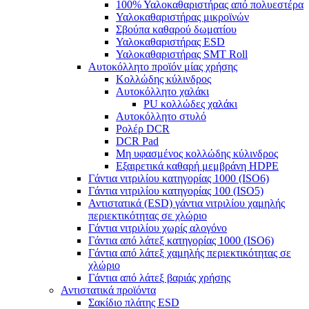
100% Υαλοκαθαριστήρας από πολυεστέρα
Υαλοκαθαριστήρας μικροϊνών
Σβούπα καθαρού δωματίου
Υαλοκαθαριστήρας ESD
Υαλοκαθαριστήρας SMT Roll
Αυτοκόλλητο προϊόν μίας χρήσης
Κολλώδης κύλινδρος
Αυτοκόλλητο χαλάκι
PU κολλώδες χαλάκι
Αυτοκόλλητο στυλό
Ρολέρ DCR
DCR Pad
Μη υφασμένος κολλώδης κύλινδρος
Εξαιρετικά καθαρή μεμβράνη HDPE
Γάντια νιτριλίου κατηγορίας 1000 (ISO6)
Γάντια νιτριλίου κατηγορίας 100 (ISO5)
Αντιστατικά (ESD) γάντια νιτριλίου χαμηλής
περιεκτικότητας σε χλώριο
Γάντια νιτριλίου χωρίς αλογόνο
Γάντια από λάτεξ κατηγορίας 1000 (ISO6)
Γάντια από λάτεξ χαμηλής περιεκτικότητας σε
χλώριο
Γάντια από λάτεξ βαριάς χρήσης
Αντιστατικά προϊόντα
Σακίδιο πλάτης ESD