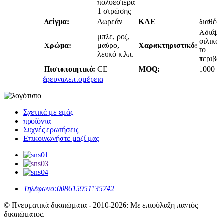
πολυεστέρα
1 στρώσης
Δείγμα:
Δωρεάν
ΚΑΕ
διαθέ
Αδιά
μπλε, ροζ,
φιλικ
Χρώμα:
μαύρο,
Χαρακτηριστικό:
το
λευκό κ.λπ.
περιβ
Πιστοποιητικό:
CE
MOQ:
1000
έρευνα
λεπτομέρεια
Σχετικά με εμάς
προϊόντα
Συχνές ερωτήσεις
Επικοινωνήστε μαζί μας
Τηλέφωνο:
008615951135742
© Πνευματικά δικαιώματα - 2010-2026: Με επιφύλαξη παντός
δικαιώματος.