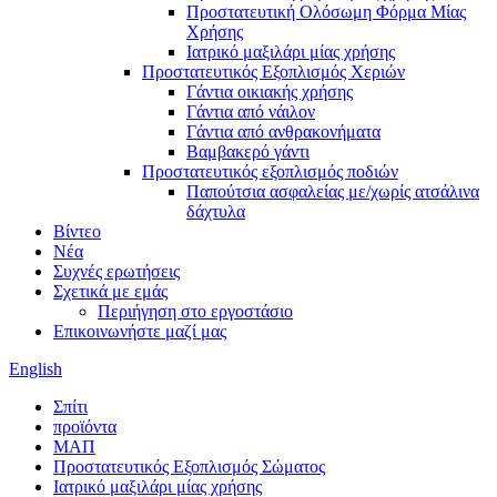
Προστατευτική Ολόσωμη Φόρμα Μίας
Χρήσης
Ιατρικό μαξιλάρι μίας χρήσης
Προστατευτικός Εξοπλισμός Χεριών
Γάντια οικιακής χρήσης
Γάντια από νάιλον
Γάντια από ανθρακονήματα
Βαμβακερό γάντι
Προστατευτικός εξοπλισμός ποδιών
Παπούτσια ασφαλείας με/χωρίς ατσάλινα
δάχτυλα
Βίντεο
Νέα
Συχνές ερωτήσεις
Σχετικά με εμάς
Περιήγηση στο εργοστάσιο
Επικοινωνήστε μαζί μας
English
Σπίτι
προϊόντα
ΜΑΠ
Προστατευτικός Εξοπλισμός Σώματος
Ιατρικό μαξιλάρι μίας χρήσης