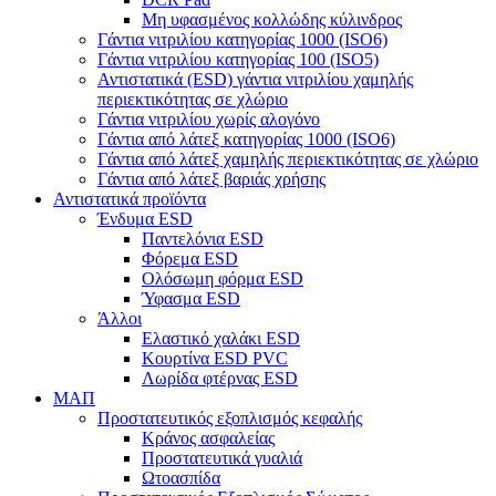
Μη υφασμένος κολλώδης κύλινδρος
Γάντια νιτριλίου κατηγορίας 1000 (ISO6)
Γάντια νιτριλίου κατηγορίας 100 (ISO5)
Αντιστατικά (ESD) γάντια νιτριλίου χαμηλής
περιεκτικότητας σε χλώριο
Γάντια νιτριλίου χωρίς αλογόνο
Γάντια από λάτεξ κατηγορίας 1000 (ISO6)
Γάντια από λάτεξ χαμηλής περιεκτικότητας σε χλώριο
Γάντια από λάτεξ βαριάς χρήσης
Αντιστατικά προϊόντα
Ένδυμα ESD
Παντελόνια ESD
Φόρεμα ESD
Ολόσωμη φόρμα ESD
Ύφασμα ESD
Άλλοι
Ελαστικό χαλάκι ESD
Κουρτίνα ESD PVC
Λωρίδα φτέρνας ESD
ΜΑΠ
Προστατευτικός εξοπλισμός κεφαλής
Κράνος ασφαλείας
Προστατευτικά γυαλιά
Ωτοασπίδα