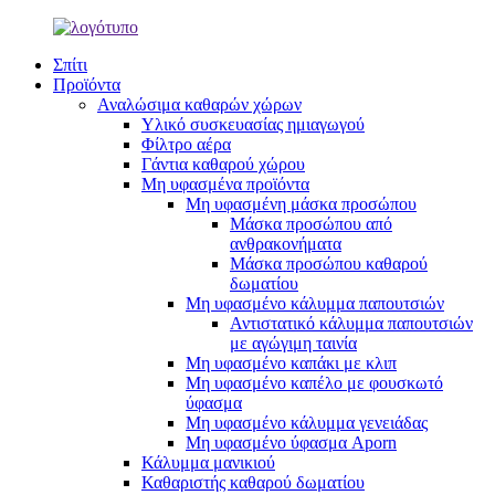
Σπίτι
Προϊόντα
Αναλώσιμα καθαρών χώρων
Υλικό συσκευασίας ημιαγωγού
Φίλτρο αέρα
Γάντια καθαρού χώρου
Μη υφασμένα προϊόντα
Μη υφασμένη μάσκα προσώπου
Μάσκα προσώπου από
ανθρακονήματα
Μάσκα προσώπου καθαρού
δωματίου
Μη υφασμένο κάλυμμα παπουτσιών
Αντιστατικό κάλυμμα παπουτσιών
με αγώγιμη ταινία
Μη υφασμένο καπάκι με κλιπ
Μη υφασμένο καπέλο με φουσκωτό
ύφασμα
Μη υφασμένο κάλυμμα γενειάδας
Μη υφασμένο ύφασμα Aporn
Κάλυμμα μανικιού
Καθαριστής καθαρού δωματίου