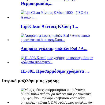
Θερμοκρασίας...
LijieClean 9 ίντσες Κλάση 1...
Λουράκι γείωσης ποδιών Esd / A...
1L-30L Προσαρμόσιμα χρώματα ...
Ιατρικό μαξιλάρι μίας χρήσης