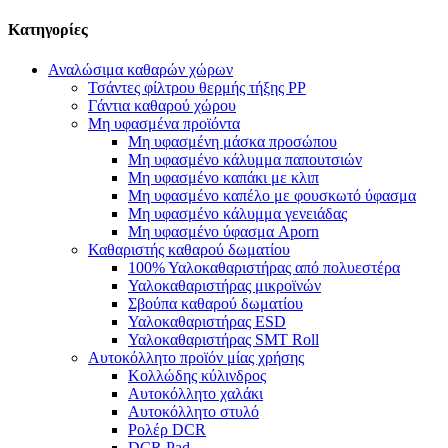
Κατηγορίες
Αναλώσιμα καθαρών χώρων
Τσάντες φίλτρου θερμής τήξης PP
Γάντια καθαρού χώρου
Μη υφασμένα προϊόντα
Μη υφασμένη μάσκα προσώπου
Μη υφασμένο κάλυμμα παπουτσιών
Μη υφασμένο καπάκι με κλιπ
Μη υφασμένο καπέλο με φουσκωτό ύφασμα
Μη υφασμένο κάλυμμα γενειάδας
Μη υφασμένο ύφασμα Aporn
Καθαριστής καθαρού δωματίου
100% Υαλοκαθαριστήρας από πολυεστέρα
Υαλοκαθαριστήρας μικροϊνών
Σβούπα καθαρού δωματίου
Υαλοκαθαριστήρας ESD
Υαλοκαθαριστήρας SMT Roll
Αυτοκόλλητο προϊόν μίας χρήσης
Κολλώδης κύλινδρος
Αυτοκόλλητο χαλάκι
Αυτοκόλλητο στυλό
Ρολέρ DCR
DCR Pad