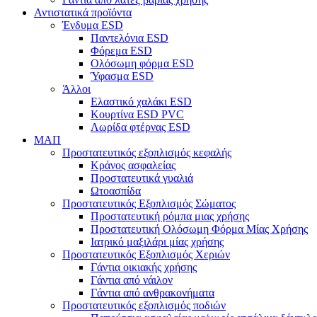
Αντιστατικά προϊόντα
Ένδυμα ESD
Παντελόνια ESD
Φόρεμα ESD
Ολόσωμη φόρμα ESD
Ύφασμα ESD
Άλλοι
Ελαστικό χαλάκι ESD
Κουρτίνα ESD PVC
Λωρίδα φτέρνας ESD
ΜΑΠ
Προστατευτικός εξοπλισμός κεφαλής
Κράνος ασφαλείας
Προστατευτικά γυαλιά
Ωτοασπίδα
Προστατευτικός Εξοπλισμός Σώματος
Προστατευτική ρόμπα μιας χρήσης
Προστατευτική Ολόσωμη Φόρμα Μίας Χρήσης
Ιατρικό μαξιλάρι μίας χρήσης
Προστατευτικός Εξοπλισμός Χεριών
Γάντια οικιακής χρήσης
Γάντια από νάιλον
Γάντια από ανθρακονήματα
Προστατευτικός εξοπλισμός ποδιών