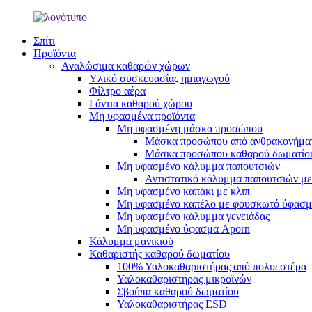
Σπίτι
Προϊόντα
Αναλώσιμα καθαρών χώρων
Υλικό συσκευασίας ημιαγωγού
Φίλτρο αέρα
Γάντια καθαρού χώρου
Μη υφασμένα προϊόντα
Μη υφασμένη μάσκα προσώπου
Μάσκα προσώπου από ανθρακονήμα
Μάσκα προσώπου καθαρού δωματίο
Μη υφασμένο κάλυμμα παπουτσιών
Αντιστατικό κάλυμμα παπουτσιών με
Μη υφασμένο καπάκι με κλιπ
Μη υφασμένο καπέλο με φουσκωτό ύφασ
Μη υφασμένο κάλυμμα γενειάδας
Μη υφασμένο ύφασμα Aporn
Κάλυμμα μανικιού
Καθαριστής καθαρού δωματίου
100% Υαλοκαθαριστήρας από πολυεστέρα
Υαλοκαθαριστήρας μικροϊνών
Σβούπα καθαρού δωματίου
Υαλοκαθαριστήρας ESD