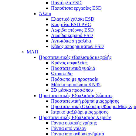
Παντόφλα ESD
Παπούτσια εργασίας ESD
Άλλοι
Ελαστικό χαλάκι ESD
Κουρτίνα ESD PVC
Λωρίδα φτέρνας ESD
Λωρίδα καρπού ESD
Αντι-κόπωση χαλάκι
Κάδος απορριμμάτων ESD
ΜΑΠ
Προστατευτικός εξοπλισμός κεφαλής
Κράνος ασφαλείας
Προστατευτικά γυαλιά
Ωτοασπίδα
Πρόσωπο με προστασία
Μάσκα προσώπου KN95
3D μάσκα προσώπου
Προστατευτικός Εξοπλισμός Σώματος
Προστατευτική ρόμπα μιας χρήσης
Προστατευτική Ολόσωμη Φόρμα Μίας Χρ
Ιατρικό μαξιλάρι μίας χρήσης
Προστατευτικός Εξοπλισμός Χεριών
Γάντια οικιακής χρήσης
Γάντια από νάιλον
Γάντια από ανθρακονήματα