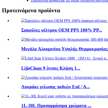
Παπούτσια ασφαλείας με/χωρίς ατσάλινα δάχτυλ
Προτεινόμενα προϊόντα
Σακούλες φίλτρου OEM PPS 100% PP...
Μεγάλο Αλουμινίου Υψηλής Θερμοκρασίας.
LijieClean 9 ίντσες Κλάση 1...
Λουράκι γείωσης ποδιών Esd / A...
1L-30L Προσαρμόσιμα χρώματα ...