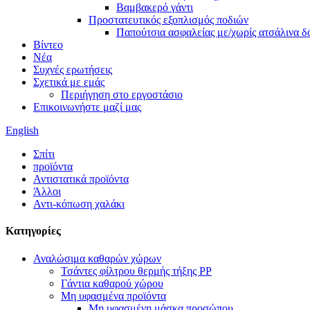
Βαμβακερό γάντι
Προστατευτικός εξοπλισμός ποδιών
Παπούτσια ασφαλείας με/χωρίς ατσάλινα δ
Βίντεο
Νέα
Συχνές ερωτήσεις
Σχετικά με εμάς
Περιήγηση στο εργοστάσιο
Επικοινωνήστε μαζί μας
English
Σπίτι
προϊόντα
Αντιστατικά προϊόντα
Άλλοι
Αντι-κόπωση χαλάκι
Κατηγορίες
Αναλώσιμα καθαρών χώρων
Τσάντες φίλτρου θερμής τήξης PP
Γάντια καθαρού χώρου
Μη υφασμένα προϊόντα
Μη υφασμένη μάσκα προσώπου