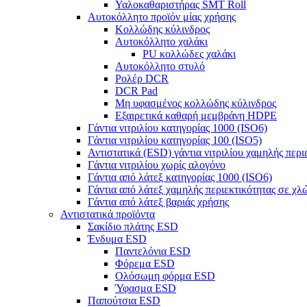
Υαλοκαθαριστήρας SMT Roll
Αυτοκόλλητο προϊόν μίας χρήσης
Κολλώδης κύλινδρος
Αυτοκόλλητο χαλάκι
PU κολλώδες χαλάκι
Αυτοκόλλητο στυλό
Ρολέρ DCR
DCR Pad
Μη υφασμένος κολλώδης κύλινδρος
Εξαιρετικά καθαρή μεμβράνη HDPE
Γάντια νιτριλίου κατηγορίας 1000 (ISO6)
Γάντια νιτριλίου κατηγορίας 100 (ISO5)
Αντιστατικά (ESD) γάντια νιτριλίου χαμηλής περι
Γάντια νιτριλίου χωρίς αλογόνο
Γάντια από λάτεξ κατηγορίας 1000 (ISO6)
Γάντια από λάτεξ χαμηλής περιεκτικότητας σε χλ
Γάντια από λάτεξ βαριάς χρήσης
Αντιστατικά προϊόντα
Σακίδιο πλάτης ESD
Ένδυμα ESD
Παντελόνια ESD
Φόρεμα ESD
Ολόσωμη φόρμα ESD
Ύφασμα ESD
Παπούτσια ESD