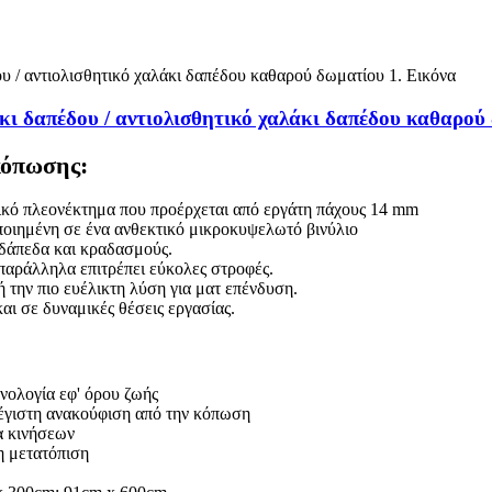
κι δαπέδου / αντιολισθητικό χαλάκι δαπέδου καθαρού
κόπωσης:
ικό πλεονέκτημα που προέρχεται από εργάτη πάχους 14 mm
ποιημένη σε ένα ανθεκτικό μικροκυψελωτό βινύλιο
 δάπεδα και κραδασμούς.
παράλληλα επιτρέπει εύκολες στροφές.
 την πιο ευέλικτη λύση για ματ επένδυση.
αι σε δυναμικές θέσεις εργασίας.
νολογία εφ' όρου ζωής
μέγιστη ανακούφιση από την κόπωση
α κινήσεων
η μετατόπιση