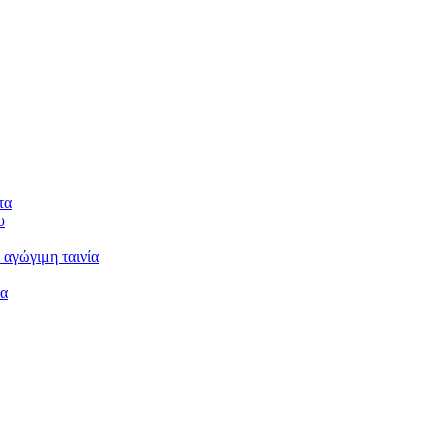
τα
υ
 αγώγιμη ταινία
μα