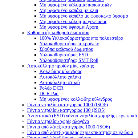
Μη υφασμένο κάλυμμα παπουτσιών
Μη υφασμένο καπάκι με κλιπ
Μη υφασμένο καπέλο με φουσκωτό ύφασμα
Μη υφασμένο κάλυμμα γενειάδας
Μη υφασμένο ύφασμα Aporn
Καθαριστής καθαρού δωματίου
100% Υαλοκαθαριστήρας από πολυεστέρα
Υαλοκαθαριστήρας μικροϊνών
Σβούπα καθαρού δωματίου
Υαλοκαθαριστήρας ESD
Υαλοκαθαριστήρας SMT Roll
Αυτοκόλλητο προϊόν μίας χρήσης
Κολλώδης κύλινδρος
Αυτοκόλλητο χαλάκι
Αυτοκόλλητο στυλό
Ρολέρ DCR
DCR Pad
Μη υφασμένος κολλώδης κύλινδρος
Γάντια νιτριλίου κατηγορίας 1000 (ISO6)
Γάντια νιτριλίου κατηγορίας 100 (ISO5)
Αντιστατικά (ESD) γάντια νιτριλίου χαμηλής περιεκτικό
Γάντια νιτριλίου χωρίς αλογόνο
Γάντια από λάτεξ κατηγορίας 1000 (ISO6)
Γάντια από λάτεξ χαμηλής περιεκτικότητας σε χλώριο
Γάντια από λάτεξ βαριάς χρήσης