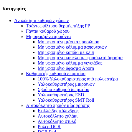
Κατηγορίες
Αναλώσιμα καθαρών χώρων
Τσάντες φίλτρου θερμής τήξης PP
Γάντια καθαρού χώρου
Μη υφασμένα προϊόντα
Μη υφασμένη μάσκα προσώπου
Μη υφασμένο κάλυμμα παπουτσιών
Μη υφασμένο καπάκι με κλιπ
Μη υφασμένο καπέλο με φουσκωτό ύφασμα
Μη υφασμένο κάλυμμα γενειάδας
Μη υφασμένο ύφασμα Aporn
Καθαριστής καθαρού δωματίου
100% Υαλοκαθαριστήρας από πολυεστέρα
Υαλοκαθαριστήρας μικροϊνών
Σβούπα καθαρού δωματίου
Υαλοκαθαριστήρας ESD
Υαλοκαθαριστήρας SMT Roll
Αυτοκόλλητο προϊόν μίας χρήσης
Κολλώδης κύλινδρος
Αυτοκόλλητο χαλάκι
Αυτοκόλλητο στυλό
Ρολέρ DCR
DCR Pad