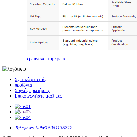
έρευνα
λεπτομέρεια
Σχετικά με εμάς
προϊόντα
Συχνές ερωτήσεις
Επικοινωνήστε μαζί μας
Τηλέφωνο:
008615951135742