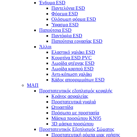
Ένδυμα ESD
Παντελόνια ESD
Φόρεμα ESD
Ολόσωμη φόρμα ESD
Ύφασμα ESD
Παπούτσια ESD
Παντόφλα ESD
Παπούτσια εργασίας ESD
Άλλοι
Ελαστικό χαλάκι ESD
Κουρτίνα ESD PVC
Λωρίδα φτέρνας ESD
Λωρίδα καρπού ESD
Αντι-κόπωση χαλάκι
Κάδος απορριμμάτων ESD
ΜΑΠ
Προστατευτικός εξοπλισμός κεφαλής
Κράνος ασφαλείας
Προστατευτικά γυαλιά
Ωτοασπίδα
Πρόσωπο με προστασία
Μάσκα προσώπου KN95
3D μάσκα προσώπου
Προστατευτικός Εξοπλισμός Σώματος
Προστατευτική ρόμπα μιας χρήσης