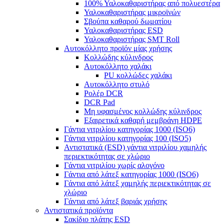
100% Υαλοκαθαριστήρας από πολυεστέρα
Υαλοκαθαριστήρας μικροϊνών
Σβούπα καθαρού δωματίου
Υαλοκαθαριστήρας ESD
Υαλοκαθαριστήρας SMT Roll
Αυτοκόλλητο προϊόν μίας χρήσης
Κολλώδης κύλινδρος
Αυτοκόλλητο χαλάκι
PU κολλώδες χαλάκι
Αυτοκόλλητο στυλό
Ρολέρ DCR
DCR Pad
Μη υφασμένος κολλώδης κύλινδρος
Εξαιρετικά καθαρή μεμβράνη HDPE
Γάντια νιτριλίου κατηγορίας 1000 (ISO6)
Γάντια νιτριλίου κατηγορίας 100 (ISO5)
Αντιστατικά (ESD) γάντια νιτριλίου χαμηλής
περιεκτικότητας σε χλώριο
Γάντια νιτριλίου χωρίς αλογόνο
Γάντια από λάτεξ κατηγορίας 1000 (ISO6)
Γάντια από λάτεξ χαμηλής περιεκτικότητας σε
χλώριο
Γάντια από λάτεξ βαριάς χρήσης
Αντιστατικά προϊόντα
Σακίδιο πλάτης ESD