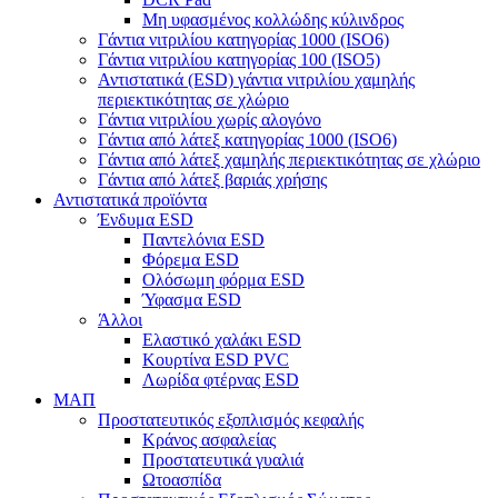
Μη υφασμένος κολλώδης κύλινδρος
Γάντια νιτριλίου κατηγορίας 1000 (ISO6)
Γάντια νιτριλίου κατηγορίας 100 (ISO5)
Αντιστατικά (ESD) γάντια νιτριλίου χαμηλής
περιεκτικότητας σε χλώριο
Γάντια νιτριλίου χωρίς αλογόνο
Γάντια από λάτεξ κατηγορίας 1000 (ISO6)
Γάντια από λάτεξ χαμηλής περιεκτικότητας σε χλώριο
Γάντια από λάτεξ βαριάς χρήσης
Αντιστατικά προϊόντα
Ένδυμα ESD
Παντελόνια ESD
Φόρεμα ESD
Ολόσωμη φόρμα ESD
Ύφασμα ESD
Άλλοι
Ελαστικό χαλάκι ESD
Κουρτίνα ESD PVC
Λωρίδα φτέρνας ESD
ΜΑΠ
Προστατευτικός εξοπλισμός κεφαλής
Κράνος ασφαλείας
Προστατευτικά γυαλιά
Ωτοασπίδα