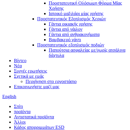
Προστατευτική Ολόσωμη Φόρμα Μίας
Χρήσης
Ιατρικό μαξιλάρι μίας χρήσης
Προστατευτικός Εξοπλισμός Χεριών
Γάντια οικιακής χρήσης
Γάντια από νάιλον
Γάντια από ανθρακονήματα
Βαμβακερό γάντι
Προστατευτικός εξοπλισμός ποδιών
Παπούτσια ασφαλείας με/χωρίς ατσάλινα
δάχτυλα
Βίντεο
Νέα
Συχνές ερωτήσεις
Σχετικά με εμάς
Περιήγηση στο εργοστάσιο
Επικοινωνήστε μαζί μας
English
Σπίτι
προϊόντα
Αντιστατικά προϊόντα
Άλλοι
Κάδος απορριμμάτων ESD