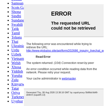
Samoan
Scots Gaelic
Shona
Sindhi
Sundanese
Swahili
Tajik
Tamil
Telugu
Thai
Ukrainian
Urdu
Uzbek
Vietnamese
Welsh
Xhosa
Yiddish
Yoruba
Zulu
Kinyarwanda
Tatar
Oriya
Turkmen
Uyghur