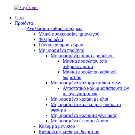
Σπίτι
Προϊόντα
Αναλώσιμα καθαρών χώρων
Υλικό συσκευασίας ημιαγωγού
Φίλτρο αέρα
Γάντια καθαρού χώρου
Μη υφασμένα προϊόντα
Μη υφασμένη μάσκα προσώπου
Μάσκα προσώπου από
ανθρακονήματα
Μάσκα προσώπου καθαρού
δωματίου
Μη υφασμένο κάλυμμα παπουτσιών
Αντιστατικό κάλυμμα παπουτσιών
με αγώγιμη ταινία
Μη υφασμένο καπάκι με κλιπ
Μη υφασμένο καπέλο με φουσκωτό
ύφασμα
Μη υφασμένο κάλυμμα γενειάδας
Μη υφασμένο ύφασμα Aporn
Κάλυμμα μανικιού
Καθαριστής καθαρού δωματίου