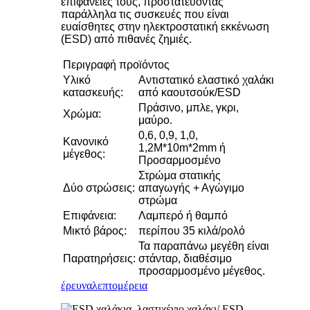
επιφάνειές τους, προστατεύοντας
παράλληλα τις συσκευές που είναι
ευαίσθητες στην ηλεκτροστατική εκκένωση
(ESD) από πιθανές ζημιές.
Περιγραφή προϊόντος
Υλικό
Αντιστατικό ελαστικό χαλάκι
κατασκευής:
από καουτσούκ/ESD
Πράσινο, μπλε, γκρι,
Χρώμα:
μαύρο.
0,6, 0,9, 1,0,
Κανονικό
1,2M*10m*2mm ή
μέγεθος:
Προσαρμοσμένο
Στρώμα στατικής
Δύο στρώσεις:
απαγωγής + Αγώγιμο
στρώμα
Επιφάνεια:
Λαμπερό ή θαμπό
Μικτό βάρος:
περίπου 35 κιλά/ρολό
Τα παραπάνω μεγέθη είναι
Παρατηρήσεις:
στάνταρ, διαθέσιμο
προσαρμοσμένο μέγεθος.
έρευνα
λεπτομέρεια