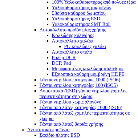
100% Υαλοκαθαριστήρας από πολυεστέρα
Υαλοκαθαριστήρας μικροϊνών
Σβούπα καθαρού δωματίου
Υαλοκαθαριστήρας ESD
Υαλοκαθαριστήρας SMT Roll
Αυτοκόλλητο προϊόν μίας χρήσης
Κολλώδης κύλινδρος
Αυτοκόλλητο χαλάκι
PU κολλώδες χαλάκι
Αυτοκόλλητο στυλό
Ρολέρ DCR
DCR Pad
Μη υφασμένος κολλώδης κύλινδρος
Εξαιρετικά καθαρή μεμβράνη HDPE
Γάντια νιτριλίου κατηγορίας 1000 (ISO6)
Γάντια νιτριλίου κατηγορίας 100 (ISO5)
Αντιστατικά (ESD) γάντια νιτριλίου χαμηλής
περιεκτικότητας σε χλώριο
Γάντια νιτριλίου χωρίς αλογόνο
Γάντια από λάτεξ κατηγορίας 1000 (ISO6)
Γάντια από λάτεξ χαμηλής περιεκτικότητας σε
χλώριο
Γάντια από λάτεξ βαριάς χρήσης
Αντιστατικά προϊόντα
Σακίδιο πλάτης ESD