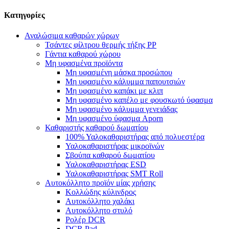
Κατηγορίες
Αναλώσιμα καθαρών χώρων
Τσάντες φίλτρου θερμής τήξης PP
Γάντια καθαρού χώρου
Μη υφασμένα προϊόντα
Μη υφασμένη μάσκα προσώπου
Μη υφασμένο κάλυμμα παπουτσιών
Μη υφασμένο καπάκι με κλιπ
Μη υφασμένο καπέλο με φουσκωτό ύφασμα
Μη υφασμένο κάλυμμα γενειάδας
Μη υφασμένο ύφασμα Aporn
Καθαριστής καθαρού δωματίου
100% Υαλοκαθαριστήρας από πολυεστέρα
Υαλοκαθαριστήρας μικροϊνών
Σβούπα καθαρού δωματίου
Υαλοκαθαριστήρας ESD
Υαλοκαθαριστήρας SMT Roll
Αυτοκόλλητο προϊόν μίας χρήσης
Κολλώδης κύλινδρος
Αυτοκόλλητο χαλάκι
Αυτοκόλλητο στυλό
Ρολέρ DCR
DCR Pad