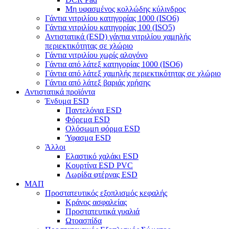
Μη υφασμένος κολλώδης κύλινδρος
Γάντια νιτριλίου κατηγορίας 1000 (ISO6)
Γάντια νιτριλίου κατηγορίας 100 (ISO5)
Αντιστατικά (ESD) γάντια νιτριλίου χαμηλής
περιεκτικότητας σε χλώριο
Γάντια νιτριλίου χωρίς αλογόνο
Γάντια από λάτεξ κατηγορίας 1000 (ISO6)
Γάντια από λάτεξ χαμηλής περιεκτικότητας σε χλώριο
Γάντια από λάτεξ βαριάς χρήσης
Αντιστατικά προϊόντα
Ένδυμα ESD
Παντελόνια ESD
Φόρεμα ESD
Ολόσωμη φόρμα ESD
Ύφασμα ESD
Άλλοι
Ελαστικό χαλάκι ESD
Κουρτίνα ESD PVC
Λωρίδα φτέρνας ESD
ΜΑΠ
Προστατευτικός εξοπλισμός κεφαλής
Κράνος ασφαλείας
Προστατευτικά γυαλιά
Ωτοασπίδα