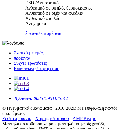
ESD /Αντιστατικό
Ανθεκτικό σε υψηλές θερμοκρασίες
Ανθεκτικό σε οξέα και αλκάλια
Ανθεκτικό στο λάδι
Αντιχημικά
έρευνα
λεπτομέρεια
Σχετικά με εμάς
προϊόντα
Συχνές ερωτήσεις
Επικοινωνήστε μαζί μας
Τηλέφωνο:
008615951135742
© Πνευματικά δικαιώματα - 2010-2026: Με επιφύλαξη παντός
δικαιώματος.
Ζεστά προϊόντα
-
Χάρτης ιστότοπου
-
AMP Κινητό
Μαντηλάκια καθαρού χώρου, μαντηλάκια χωρίς χνούδι,
υαλοκαθαριστήρας SMT, αποστειρωμένα γάντια νιτριλίου,