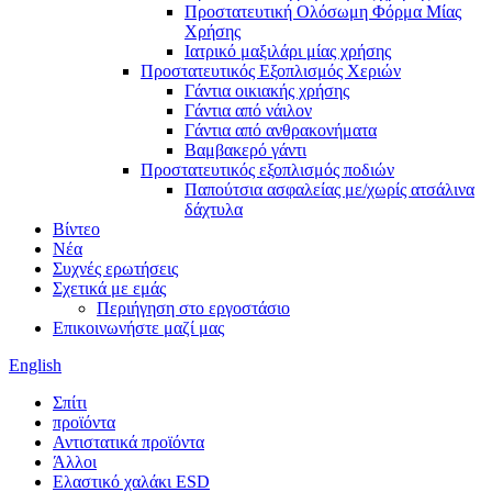
Προστατευτική Ολόσωμη Φόρμα Μίας
Χρήσης
Ιατρικό μαξιλάρι μίας χρήσης
Προστατευτικός Εξοπλισμός Χεριών
Γάντια οικιακής χρήσης
Γάντια από νάιλον
Γάντια από ανθρακονήματα
Βαμβακερό γάντι
Προστατευτικός εξοπλισμός ποδιών
Παπούτσια ασφαλείας με/χωρίς ατσάλινα
δάχτυλα
Βίντεο
Νέα
Συχνές ερωτήσεις
Σχετικά με εμάς
Περιήγηση στο εργοστάσιο
Επικοινωνήστε μαζί μας
English
Σπίτι
προϊόντα
Αντιστατικά προϊόντα
Άλλοι
Ελαστικό χαλάκι ESD