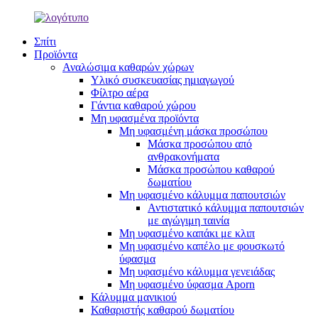
Σπίτι
Προϊόντα
Αναλώσιμα καθαρών χώρων
Υλικό συσκευασίας ημιαγωγού
Φίλτρο αέρα
Γάντια καθαρού χώρου
Μη υφασμένα προϊόντα
Μη υφασμένη μάσκα προσώπου
Μάσκα προσώπου από
ανθρακονήματα
Μάσκα προσώπου καθαρού
δωματίου
Μη υφασμένο κάλυμμα παπουτσιών
Αντιστατικό κάλυμμα παπουτσιών
με αγώγιμη ταινία
Μη υφασμένο καπάκι με κλιπ
Μη υφασμένο καπέλο με φουσκωτό
ύφασμα
Μη υφασμένο κάλυμμα γενειάδας
Μη υφασμένο ύφασμα Aporn
Κάλυμμα μανικιού
Καθαριστής καθαρού δωματίου