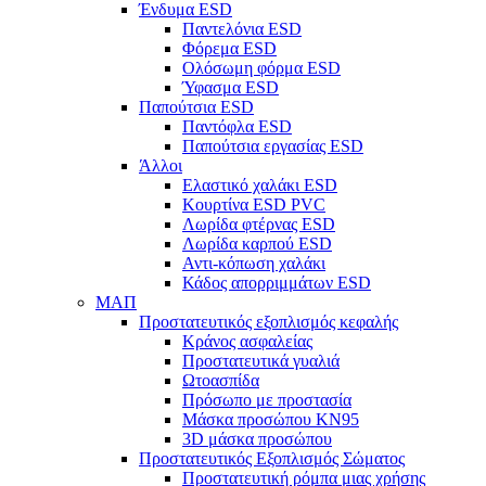
Ένδυμα ESD
Παντελόνια ESD
Φόρεμα ESD
Ολόσωμη φόρμα ESD
Ύφασμα ESD
Παπούτσια ESD
Παντόφλα ESD
Παπούτσια εργασίας ESD
Άλλοι
Ελαστικό χαλάκι ESD
Κουρτίνα ESD PVC
Λωρίδα φτέρνας ESD
Λωρίδα καρπού ESD
Αντι-κόπωση χαλάκι
Κάδος απορριμμάτων ESD
ΜΑΠ
Προστατευτικός εξοπλισμός κεφαλής
Κράνος ασφαλείας
Προστατευτικά γυαλιά
Ωτοασπίδα
Πρόσωπο με προστασία
Μάσκα προσώπου KN95
3D μάσκα προσώπου
Προστατευτικός Εξοπλισμός Σώματος
Προστατευτική ρόμπα μιας χρήσης