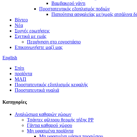
Βαμβακερό γάντι
Προστατευτικός εξοπλισμός ποδιών
Παπούτσια ασφαλείας με/χωρίς ατσάλινα δ
Βίντεο
Νέα
Συχνές ερωτήσεις
Σχετικά με εμάς
Περιήγηση στο εργοστάσιο
Επικοινωνήστε μαζί μας
English
Σπίτι
προϊόντα
ΜΑΠ
Προστατευτικός εξοπλισμός κεφαλής
Προστατευτικά γυαλιά
Κατηγορίες
Αναλώσιμα καθαρών χώρων
Τσάντες φίλτρου θερμής τήξης PP
Γάντια καθαρού χώρου
Μη υφασμένα προϊόντα
Μη υφασμένη μάσκα προσώπου