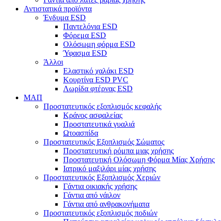
Αντιστατικά προϊόντα
Ένδυμα ESD
Παντελόνια ESD
Φόρεμα ESD
Ολόσωμη φόρμα ESD
Ύφασμα ESD
Άλλοι
Ελαστικό χαλάκι ESD
Κουρτίνα ESD PVC
Λωρίδα φτέρνας ESD
ΜΑΠ
Προστατευτικός εξοπλισμός κεφαλής
Κράνος ασφαλείας
Προστατευτικά γυαλιά
Ωτοασπίδα
Προστατευτικός Εξοπλισμός Σώματος
Προστατευτική ρόμπα μιας χρήσης
Προστατευτική Ολόσωμη Φόρμα Μίας Χρήσης
Ιατρικό μαξιλάρι μίας χρήσης
Προστατευτικός Εξοπλισμός Χεριών
Γάντια οικιακής χρήσης
Γάντια από νάιλον
Γάντια από ανθρακονήματα
Προστατευτικός εξοπλισμός ποδιών