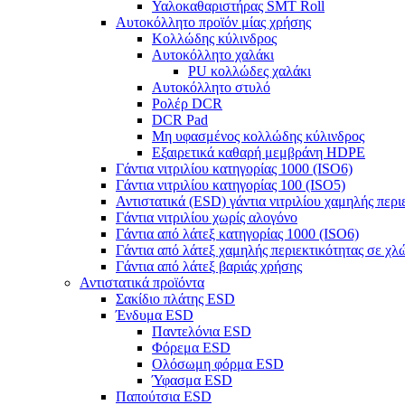
Υαλοκαθαριστήρας SMT Roll
Αυτοκόλλητο προϊόν μίας χρήσης
Κολλώδης κύλινδρος
Αυτοκόλλητο χαλάκι
PU κολλώδες χαλάκι
Αυτοκόλλητο στυλό
Ρολέρ DCR
DCR Pad
Μη υφασμένος κολλώδης κύλινδρος
Εξαιρετικά καθαρή μεμβράνη HDPE
Γάντια νιτριλίου κατηγορίας 1000 (ISO6)
Γάντια νιτριλίου κατηγορίας 100 (ISO5)
Αντιστατικά (ESD) γάντια νιτριλίου χαμηλής περι
Γάντια νιτριλίου χωρίς αλογόνο
Γάντια από λάτεξ κατηγορίας 1000 (ISO6)
Γάντια από λάτεξ χαμηλής περιεκτικότητας σε χλ
Γάντια από λάτεξ βαριάς χρήσης
Αντιστατικά προϊόντα
Σακίδιο πλάτης ESD
Ένδυμα ESD
Παντελόνια ESD
Φόρεμα ESD
Ολόσωμη φόρμα ESD
Ύφασμα ESD
Παπούτσια ESD