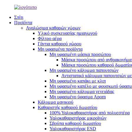
Σπίτι
Προϊόντα
Αναλώσιμα καθαρών χώρων
Υλικό συσκευασίας ημιαγωγού
Φίλτρο αέρα
Γάντια καθαρού χώρου
Μη υφασμένα προϊόντα
Μη υφασμένη μάσκα προσώπου
Μάσκα προσώπου από ανθρακονήμα
Μάσκα προσώπου καθαρού δωματίο
Μη υφασμένο κάλυμμα παπουτσιών
Αντιστατικό κάλυμμα παπουτσιών με
Μη υφασμένο καπάκι με κλιπ
Μη υφασμένο καπέλο με φουσκωτό ύφασ
Μη υφασμένο κάλυμμα γενειάδας
Μη υφασμένο ύφασμα Aporn
Κάλυμμα μανικιού
Καθαριστής καθαρού δωματίου
100% Υαλοκαθαριστήρας από πολυεστέρα
Υαλοκαθαριστήρας μικροϊνών
Σβούπα καθαρού δωματίου
Υαλοκαθαριστήρας ESD