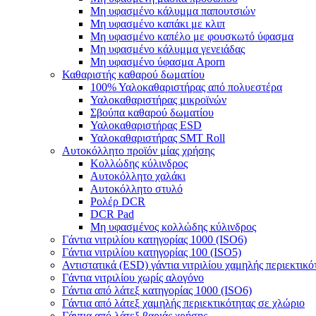
Μη υφασμένο κάλυμμα παπουτσιών
Μη υφασμένο καπάκι με κλιπ
Μη υφασμένο καπέλο με φουσκωτό ύφασμα
Μη υφασμένο κάλυμμα γενειάδας
Μη υφασμένο ύφασμα Aporn
Καθαριστής καθαρού δωματίου
100% Υαλοκαθαριστήρας από πολυεστέρα
Υαλοκαθαριστήρας μικροϊνών
Σβούπα καθαρού δωματίου
Υαλοκαθαριστήρας ESD
Υαλοκαθαριστήρας SMT Roll
Αυτοκόλλητο προϊόν μίας χρήσης
Κολλώδης κύλινδρος
Αυτοκόλλητο χαλάκι
Αυτοκόλλητο στυλό
Ρολέρ DCR
DCR Pad
Μη υφασμένος κολλώδης κύλινδρος
Γάντια νιτριλίου κατηγορίας 1000 (ISO6)
Γάντια νιτριλίου κατηγορίας 100 (ISO5)
Αντιστατικά (ESD) γάντια νιτριλίου χαμηλής περιεκτικό
Γάντια νιτριλίου χωρίς αλογόνο
Γάντια από λάτεξ κατηγορίας 1000 (ISO6)
Γάντια από λάτεξ χαμηλής περιεκτικότητας σε χλώριο
Γάντια από λάτεξ βαριάς χρήσης