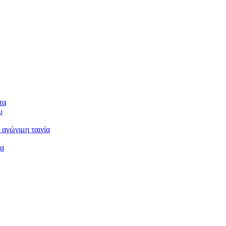
τα
υ
 αγώγιμη ταινία
μα