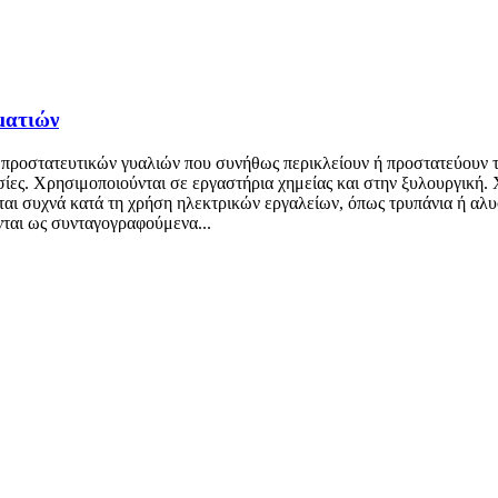
ματιών
δη προστατευτικών γυαλιών που συνήθως περικλείουν ή προστατεύουν 
σίες. Χρησιμοποιούνται σε εργαστήρια χημείας και στην ξυλουργική.
ται συχνά κατά τη χρήση ηλεκτρικών εργαλείων, όπως τρυπάνια ή αλυ
νται ως συνταγογραφούμενα...