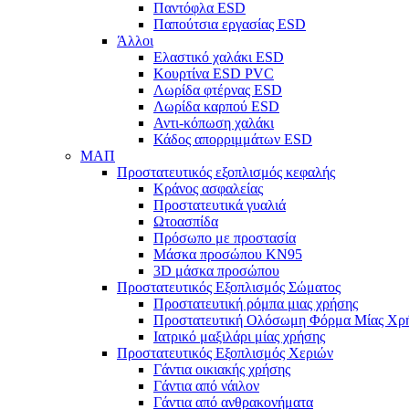
Παντόφλα ESD
Παπούτσια εργασίας ESD
Άλλοι
Ελαστικό χαλάκι ESD
Κουρτίνα ESD PVC
Λωρίδα φτέρνας ESD
Λωρίδα καρπού ESD
Αντι-κόπωση χαλάκι
Κάδος απορριμμάτων ESD
ΜΑΠ
Προστατευτικός εξοπλισμός κεφαλής
Κράνος ασφαλείας
Προστατευτικά γυαλιά
Ωτοασπίδα
Πρόσωπο με προστασία
Μάσκα προσώπου KN95
3D μάσκα προσώπου
Προστατευτικός Εξοπλισμός Σώματος
Προστατευτική ρόμπα μιας χρήσης
Προστατευτική Ολόσωμη Φόρμα Μίας Χρ
Ιατρικό μαξιλάρι μίας χρήσης
Προστατευτικός Εξοπλισμός Χεριών
Γάντια οικιακής χρήσης
Γάντια από νάιλον
Γάντια από ανθρακονήματα