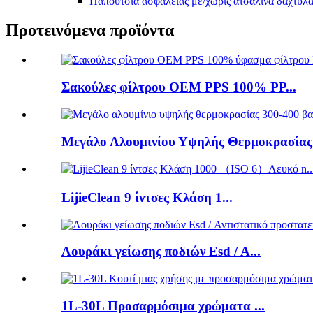
Παπούτσια ασφαλείας με/χωρίς ατσάλινα δάχτυλ
Προτεινόμενα προϊόντα
Σακούλες φίλτρου OEM PPS 100% PP...
Μεγάλο Αλουμινίου Υψηλής Θερμοκρασίας.
LijieClean 9 ίντσες Κλάση 1...
Λουράκι γείωσης ποδιών Esd / A...
1L-30L Προσαρμόσιμα χρώματα ...