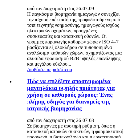
από τον διαχειριστή στις 26-07-09
Η παγκόσμια βιομηχανία ημιαγωγών συνεχίζει
την ισχυρή επέκτασή της, τροφοδοτούμενη από
τσιπ τεχνητής νοημοσύνης, ημιαγωγούς ισχύος
ηλεκτρικών οχημάτων, προηγμένες
συσκευασίες και κατασκευή οθονών. Οι
γραμμές παραγωγής καθαρών χώρων ISO 4–7
βασίζονται εξ ολοκλήρου σε τυποποιημένα
αναλώσιμα καθαρών χώρων, σχηματίζοντας μια
αλυσίδα εφοδιασμού B2B υψηλής επανάληψης
και μεγάλου κύκλου...
Διαβάστε περισσότερα
Πώς να επιλέξετε αποστειρωμένα
μαντηλάκια υψηλής ποιότητας για
χρήση σε καθαρούς χώρους: Ένας
πλήρης οδηγός για διανομείς της
ιατρικής βιομηχανίας
από τον διαχειριστή στις 26-07-03
Σε βιομηχανίες με αυστηρή ρύθμιση, όπως η
κατασκευή ιατρικών συσκευών, η φαρμακευτική
παραγωγή, η βιοτεχνολογία και η εργαστηριακή