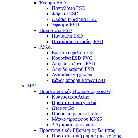
Ένδυμα ESD
Παντελόνια ESD
Φόρεμα ESD
Ολόσωμη φόρμα ESD
Ύφασμα ESD
Παπούτσια ESD
Παντόφλα ESD
Παπούτσια εργασίας ESD
Άλλοι
Ελαστικό χαλάκι ESD
Κουρτίνα ESD PVC
Λωρίδα φτέρνας ESD
Λωρίδα καρπού ESD
Αντι-κόπωση χαλάκι
Κάδος απορριμμάτων ESD
ΜΑΠ
Προστατευτικός εξοπλισμός κεφαλής
Κράνος ασφαλείας
Προστατευτικά γυαλιά
Ωτοασπίδα
Πρόσωπο με προστασία
Μάσκα προσώπου KN95
3D μάσκα προσώπου
Προστατευτικός Εξοπλισμός Σώματος
Προστατευτική ρόμπα μιας χρήσης