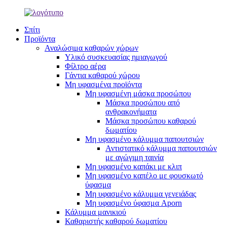
Σπίτι
Προϊόντα
Αναλώσιμα καθαρών χώρων
Υλικό συσκευασίας ημιαγωγού
Φίλτρο αέρα
Γάντια καθαρού χώρου
Μη υφασμένα προϊόντα
Μη υφασμένη μάσκα προσώπου
Μάσκα προσώπου από
ανθρακονήματα
Μάσκα προσώπου καθαρού
δωματίου
Μη υφασμένο κάλυμμα παπουτσιών
Αντιστατικό κάλυμμα παπουτσιών
με αγώγιμη ταινία
Μη υφασμένο καπάκι με κλιπ
Μη υφασμένο καπέλο με φουσκωτό
ύφασμα
Μη υφασμένο κάλυμμα γενειάδας
Μη υφασμένο ύφασμα Aporn
Κάλυμμα μανικιού
Καθαριστής καθαρού δωματίου