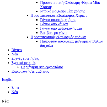
Προστατευτική Ολόσωμη Φόρμα Μίας
Χρήσης
Ιατρικό μαξιλάρι μίας χρήσης
Προστατευτικός Εξοπλισμός Χεριών
Γάντια οικιακής χρήσης
Γάντια από νάιλον
Γάντια από ανθρακονήματα
Βαμβακερό γάντι
Προστατευτικός εξοπλισμός ποδιών
Παπούτσια ασφαλείας με/χωρίς ατσάλινα
δάχτυλα
Βίντεο
Νέα
Συχνές ερωτήσεις
Σχετικά με εμάς
Περιήγηση στο εργοστάσιο
Επικοινωνήστε μαζί μας
English
Σπίτι
Νέα
Νέα