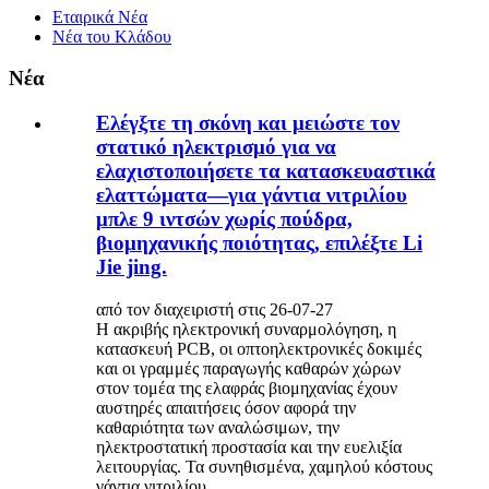
Εταιρικά Νέα
Νέα του Κλάδου
Νέα
Ελέγξτε τη σκόνη και μειώστε τον
στατικό ηλεκτρισμό για να
ελαχιστοποιήσετε τα κατασκευαστικά
ελαττώματα—για γάντια νιτριλίου
μπλε 9 ιντσών χωρίς πούδρα,
βιομηχανικής ποιότητας, επιλέξτε Li
Jie jing.
από τον διαχειριστή στις 26-07-27
Η ακριβής ηλεκτρονική συναρμολόγηση, η
κατασκευή PCB, οι οπτοηλεκτρονικές δοκιμές
και οι γραμμές παραγωγής καθαρών χώρων
στον τομέα της ελαφράς βιομηχανίας έχουν
αυστηρές απαιτήσεις όσον αφορά την
καθαριότητα των αναλώσιμων, την
ηλεκτροστατική προστασία και την ευελιξία
λειτουργίας. Τα συνηθισμένα, χαμηλού κόστους
γάντια νιτριλίου...