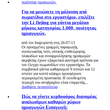
Για να μειώσετε τη μόλυνση από
σωματίδια στο εργαστήριο, επιλέξτε
την Li Jiejing για γάντια μεγάλου
μήκους κατηγορίας 1.000, ποιότητας
ημιαγωγών.
από τον διαχειριστή στις 26-07-13
Οι προηγμένες γραμμές παραγωγής
συσκευασίας τσιπ, οπτικής επιθεώρησης
πλακιδίων και συναρμολόγησης ημιαγωγών
ακριβείας έχουν εξαιρετικά αυστηρά πρότυπα για
τον έλεγχο σωματιδίων στο εργαστήριο. Τα
συμβατικά γάντια καθαρισμού 9 ιντσών και 12
ιντσών για κοντό κόψιμο προσφέρουν
περιορισμένη προστασία. Η εκτεθειμένη
περιοχή του αντιβραχίου είναι επιρρεπής...
Διαβάστε περισσότερα
Πώς να γίνετε κερδοφόρος διανομέας
αναλωσίμων καθαρών χώρων
ημιαγωγών Εισαγωγή;