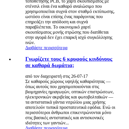
τοποθέτησης PCB, το χαρτί σκουπίσματος με
στένσιλ είναι ένα καθαρό αναλώσιμο που
χρησιμοποιείται συχνά στον σταθμό εκτύπωσης,
ωστόσο είναι επίσης ένας παράγοντας που
επηρεάζει την απόδοση και συχνά
παραβλέπεται. Το οικονομικό χαρτί
σκουπίσματος μονής στρώσης που διατίθεται
στην αγορά δεν έχει επαρκή ισχύ συγκόλλησης
ινών.
Διαβάστε περισσότερα
Γνωρίζετε τους 6 κρυφούς κινδύνους
σε καθαρά δωμάτια;
από τον διαχειριστή στις 26-07-17
Σε καθαρούς χώρους υψηλής καθαριότητας —
όπως αυτούς που χρησιμοποιούνται στις
βιομηχανίες ημιαγωγών, οπτικών επιστρώσεων,
ηλεκτρονικών ακριβείας και φωτοβολταϊκών —
τα αντιστατικά γάντια νιτριλίου μιας χρήσης
αποτελούν τυπικά προστατευτικά εφόδια. Ενώ οι
περισσότεροι άνθρωποι επικεντρώνονται μόνο
στις βασικές αντιστατικές και αντισκονικές
ιδιότητες των γαντιών...
Διαβάστε περισσότερα