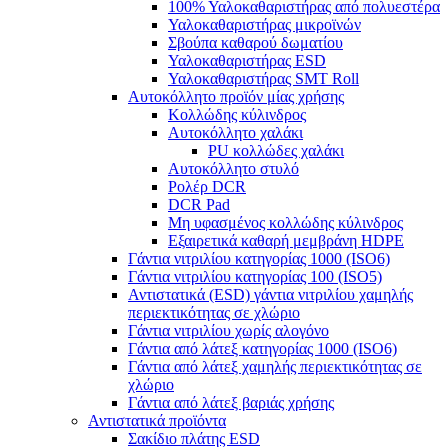
100% Υαλοκαθαριστήρας από πολυεστέρα
Υαλοκαθαριστήρας μικροϊνών
Σβούπα καθαρού δωματίου
Υαλοκαθαριστήρας ESD
Υαλοκαθαριστήρας SMT Roll
Αυτοκόλλητο προϊόν μίας χρήσης
Κολλώδης κύλινδρος
Αυτοκόλλητο χαλάκι
PU κολλώδες χαλάκι
Αυτοκόλλητο στυλό
Ρολέρ DCR
DCR Pad
Μη υφασμένος κολλώδης κύλινδρος
Εξαιρετικά καθαρή μεμβράνη HDPE
Γάντια νιτριλίου κατηγορίας 1000 (ISO6)
Γάντια νιτριλίου κατηγορίας 100 (ISO5)
Αντιστατικά (ESD) γάντια νιτριλίου χαμηλής
περιεκτικότητας σε χλώριο
Γάντια νιτριλίου χωρίς αλογόνο
Γάντια από λάτεξ κατηγορίας 1000 (ISO6)
Γάντια από λάτεξ χαμηλής περιεκτικότητας σε
χλώριο
Γάντια από λάτεξ βαριάς χρήσης
Αντιστατικά προϊόντα
Σακίδιο πλάτης ESD