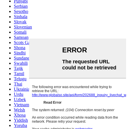
Punjabi
Serbian
Sesotho
Sinhala
Slovak
Slovenian
Somali
Samoan
Scots Gaelic
Shona
Sindhi
Sundanese
Swahili
Tajik
Tamil
Telugu
Thai
Ukrainian
Urdu
Uzbek
Vietnamese
Welsh
Xhosa
Yiddish
Yoruba